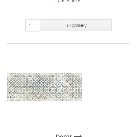
Ед. изм.: кв.м.
Decor