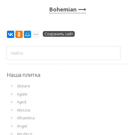
Bohemian
Сохранить сайт
Наша плитка
Abitare
Agate
Aged
Alessia
Alhambra
Angel
Art-deco