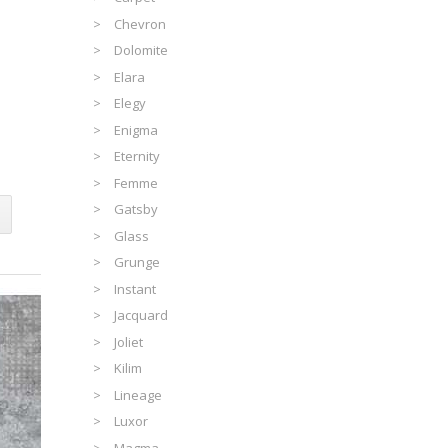
Chevron
Dolomite
Elara
Elegy
Enigma
Eternity
Femme
Gatsby
Glass
Grunge
Instant
Jacquard
Joliet
Kilim
Lineage
Luxor
Magma