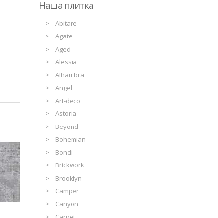
Наша плитка
Abitare
Agate
Aged
Alessia
Alhambra
Angel
Art-deco
Astoria
Beyond
Bohemian
Bondi
Brickwork
Brooklyn
Camper
Canyon
Carpet