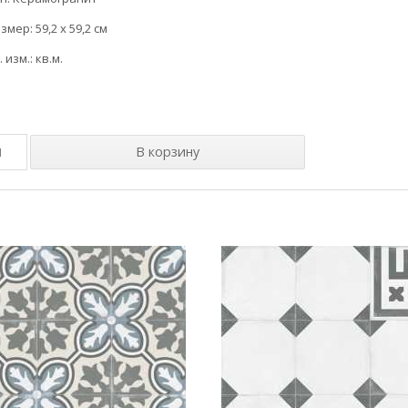
змер: 59,2 x 59,2 см
. изм.: кв.м.