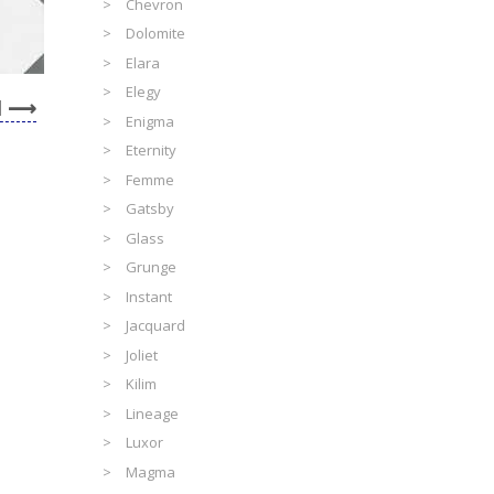
Chevron
Dolomite
Elara
Elegy
l
Enigma
Eternity
Femme
Gatsby
Glass
Grunge
Instant
Jacquard
Joliet
Kilim
Lineage
Luxor
Magma