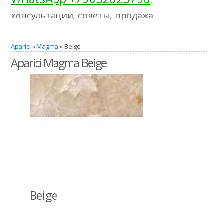
консультации, советы, продажа
Aparici
»
Magma
» Beige
Aparici Magma Beige
Beige